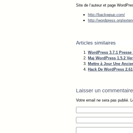
Site de l’auteur et page WordPres
http://backwpup.com/
http://wordpress.org/exte
Articles similaires
WordPress 3.7.1 Presse 
Maj WordPress 1.5.2 Ver
Mettre à Jour Une Anci
Hack De WordPress 2.61
Laisser un commentaire
Votre email ne sera pas publié.