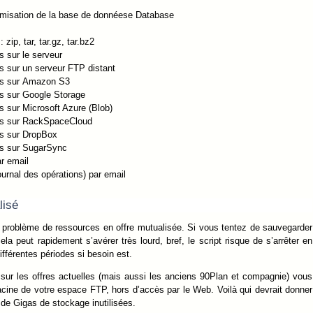
ptimisation de la base de donnéese Database
ip, tar, tar.gz, tar.bz2
 sur le serveur
 sur un serveur FTP distant
es sur Amazon S3
s sur Google Storage
 sur Microsoft Azure (Blob)
s sur RackSpaceCloud
s sur DropBox
s sur SugarSync
r email
ournal des opérations) par email
isé
 problème de ressources en offre mutualisée. Si vous tentez de sauvegarder
cela peut rapidement s’avérer très lourd, bref, le script risque de s’arrêter en
ifférentes périodes si besoin est.
 sur les offres actuelles (mais aussi les anciens 90Plan et compagnie) vous
racine de votre espace FTP, hors d’accès par le Web. Voilà qui devrait donner
s de Gigas de stockage inutilisées.