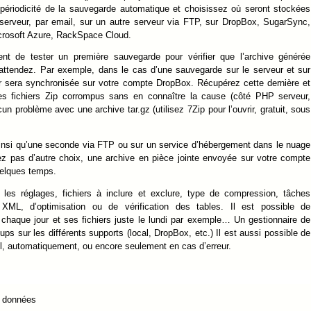
 périodicité de la sauvegarde automatique et choisissez où seront stockées
serveur, par email, sur un autre serveur via FTP, sur DropBox, SugarSync,
rosoft Azure, RackSpace Cloud.
 de tester un première sauvegarde pour vérifier que l’archive générée
attendez. Par exemple, dans le cas d’une sauvegarde sur le serveur et sur
ur sera synchronisée sur votre compte DropBox. Récupérez cette dernière et
 des fichiers Zip corrompus sans en connaître la cause (côté PHP serveur,
cun problème avec une archive tar.gz (utilisez 7Zip pour l’ouvrir, gratuit, sous
insi qu’une seconde via FTP ou sur un service d’hébergement dans le nuage
z pas d’autre choix, une archive en pièce jointe envoyée sur votre compte
quelques temps.
er les réglages, fichiers à inclure et exclure, type de compression, tâches
ML, d’optimisation ou de vérification des tables. Il est possible de
haque jour et ses fichiers juste le lundi par exemple… Un gestionnaire de
s sur les différents supports (local, DropBox, etc.) Il est aussi possible de
ail, automatiquement, ou encore seulement en cas d’erreur.
e données