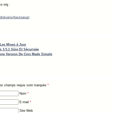
s.org :
nd/plugins/backwpup/
Les Mises à Jour
s 3.5.1 Sûre Et Sécurisée
enne Version De Cms Made Simple
 Les champs requis sont marqués
*
Nom
*
E-mail
*
Site Web