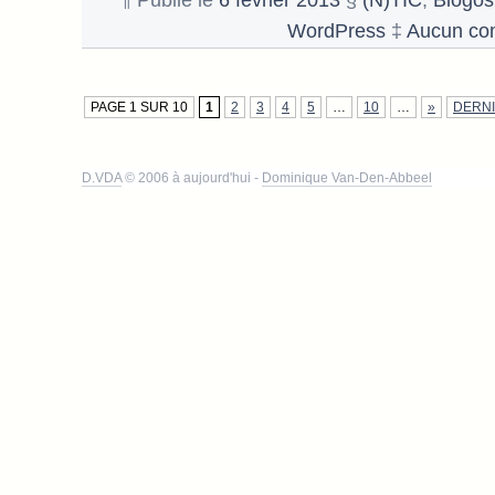
¶ Publié le
6 février 2013
§
(N)TIC
,
Blogos
WordPress
‡
Aucun co
PAGE 1 SUR 10
1
2
3
4
5
…
10
…
»
DERNI
D.VDA
© 2006 à aujourd'hui -
Dominique Van-Den-Abbeel