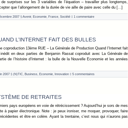
de surprises sur les 3 variables de l’équation – travailler plus longtemps,
cepter que l’allongement de la durée de vie aille de paire avec celle du […]
écembre 2007
§
Avenir
,
Economie
,
France
,
Société
‡
1 commentaire
AND L’INTERNET FAIT DES BULLES
e coproduction 13ème RUE – La Générale de Production Quand l’Internet fait
 inédit en deux parties de Benjamin Rassat coproduit avec La Générale de
rtie de l’histoire d’Internet : la bulle de la Nouvelle Economie et les années
uin 2007
§
(N)TIC
,
Business
,
Economie
,
Innovation
‡
5 commentaires
SYSTÈME DE RETRAITES
remiers pays européens en voie de rétrécissement ? Aujourd’hui je sors de mes
te à papier électronique. Note : je peux ironiser, me moquer, provoquer, faire
écédentes et être en colère. Ayant la trentaine, c’est nous qui n’aurons pas