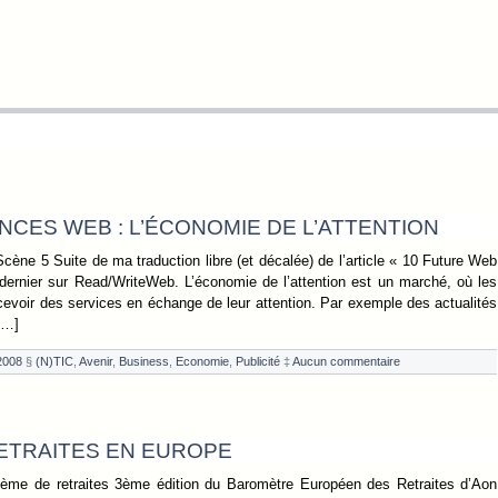
CES WEB : L’ÉCONOMIE DE L’ATTENTION
ène 5 Suite de ma traduction libre (et décalée) de l’article « 10 Future Web
ernier sur Read/WriteWeb. L’économie de l’attention est un marché, où les
voir des services en échange de leur attention. Par exemple des actualités
[…]
 2008
§
(N)TIC
,
Avenir
,
Business
,
Economie
,
Publicité
‡
Aucun commentaire
ETRAITES EN EUROPE
stème de retraites 3ème édition du Baromètre Européen des Retraites d’Aon