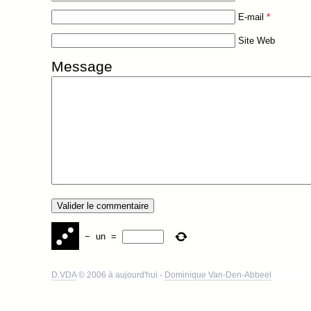
E-mail
*
Site Web
Message
−
un
=
D.VDA
© 2006 à aujourd'hui -
Dominique Van-Den-Abbeel